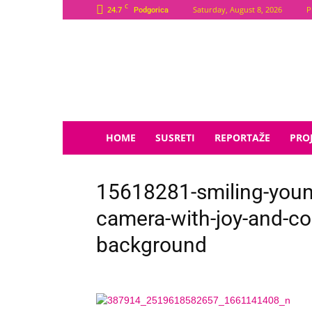
C
24.7
Saturday, August 8, 2026
P
Podgorica
Plava
Zvijezda
HOME
SUSRETI
REPORTAŽE
PROJ
15618281-smiling-youn
camera-with-joy-and-co
background