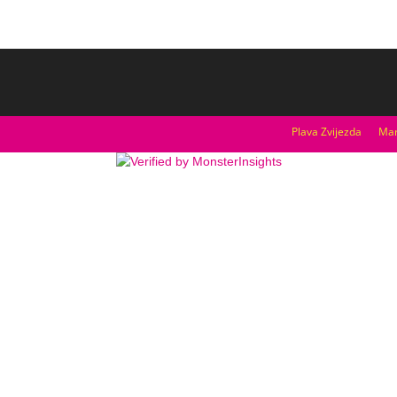
Plava Zvijezda
Mar