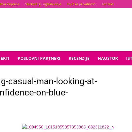
lava Zvijezda
Marketing i oglašavanje
Politika privatnosti
Kontakt
EKTI
POSLOVNI PARTNERI
RECENZIJE
HAUSTOR
IS
g-casual-man-looking-at-
nfidence-on-blue-