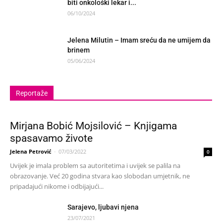
biti onkološki lekar i...
06/10/2024
Jelena Milutin – Imam sreću da ne umijem da
brinem
05/06/2024
Reportaže
Mirjana Bobić Mojsilović – Knjigama
spasavamo živote
Jelena Petrović
-
07/03/2022
0
Uvijek je imala problem sa autoritetima i uvijek se palila na
obrazovanje. Već 20 godina stvara kao slobodan umjetnik, ne
pripadajući nikome i odbijajući...
Sarajevo, ljubavi njena
23/07/2021