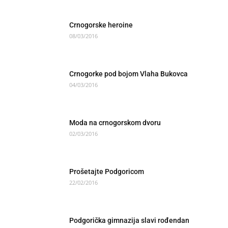
Crnogorske heroine
08/03/2016
Crnogorke pod bojom Vlaha Bukovca
04/03/2016
Moda na crnogorskom dvoru
02/03/2016
Prošetajte Podgoricom
22/02/2016
Podgorička gimnazija slavi rođendan