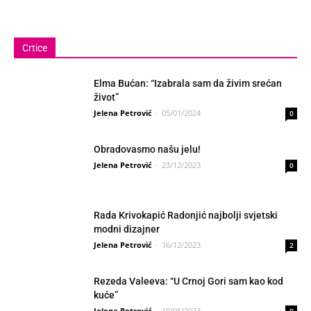
Crtice
Elma Bućan: “Izabrala sam da živim srećan
život”
Jelena Petrović
-
05/01/2024
0
Obradovasmo našu jelu!
Jelena Petrović
-
23/12/2023
0
Rada Krivokapić Radonjić najbolji svjetski
modni dizajner
Jelena Petrović
-
16/12/2023
2
Rezeda Valeeva: “U Crnoj Gori sam kao kod
kuće”
Jelena Petrović
-
10/05/2023