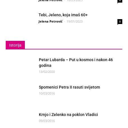
0
Tebi, Jeleno, koja imaš 60+
Jelena Petrović
-
19/01/2023
0
Istorija
Petar Lubarda – Put u kosmos i nakon 46
godina
13/02/2020
Spomenici Petra II rasuti svijetom
10/03/2016
Krnjo i Zelenko na poklon Vladici
09/03/2016