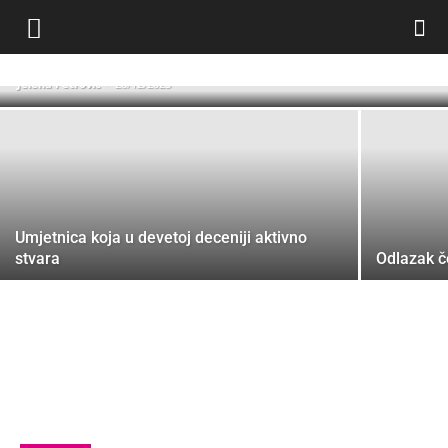
Božica Vuković: Od menopauze sam
srećna žena
Jelena Petrović
-
28/12/2025
Umjetnica koja u devetoj deceniji aktivno
stvara
Odlazak č