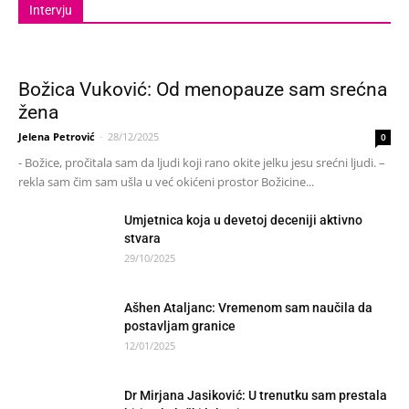
Intervju
Božica Vuković: Od menopauze sam srećna
žena
Jelena Petrović
-
28/12/2025
0
- Božice, pročitala sam da ljudi koji rano okite jelku jesu srećni ljudi. –
rekla sam čim sam ušla u već okićeni prostor Božicine...
Umjetnica koja u devetoj deceniji aktivno
stvara
29/10/2025
Ašhen Ataljanc: Vremenom sam naučila da
postavljam granice
12/01/2025
Dr Mirjana Jasiković: U trenutku sam prestala