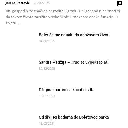
Jelena Petrović
-
23/06/2025
0
Biti gospodin ne znači da se rodite u gradu. Biti gospodin ne znači ni
da tokom života završite visoke škole ili steknete visoke funkcije. O
životu...
Balet će me naučiti da obožavam život
04/06/2025
Sandra Hadžija – Trud se uvijek isplati
30/12/2023
Džepna maramica kao dio stila
15/01/2023
Od divljeg badema do Đoletovog parka
12/05/2021