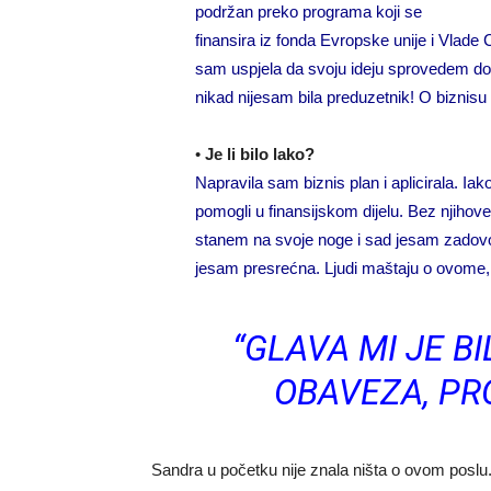
podržan preko programa koji se
finansira iz fonda Evropske unije i Vlade
sam uspjela da svoju ideju sprovedem do k
nikad nijesam bila preduzetnik! O biznisu
•
Je li bilo lako?
Napravila sam biznis plan i aplicirala. Iak
pomogli u finansijskom dijelu. Bez njihove
stanem na svoje noge i sad jesam zadovo
jesam presrećna. Ljudi maštaju o ovome, a
“GLAVA MI JE B
OBAVEZA, PRO
Sandra u početku nije znala ništa o ovom poslu.