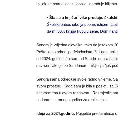
uvijek se potrudi da isti dobije i obraduje klijenta.
•
Šta se u knjižari više prodaje: školski 
Školski pribor, iako ja uporno ističem čita
da mi 90% knjiga kupuju žene. Dominant
Sandra je vrijedna djevojka, tako da je tokom 
Pošto je po prirodi perfekcionista, želi da tehn
od 2024. godine. Ja sam od Sandre dobila na pok
savršen iako je po Sandrinom mišljenju “još poč
Sandra sama odredjuje svoje radno vrijeme. Sam
svom prostoru. Kada sam ja bila u posjeti, sa 
sat vremena u ovom razgovoru. Razmjenile smo m
nadamo se, mnogo godina za realizaciju!
Ideja za 2024.godinu:
Posjetite preduzetnicu u 