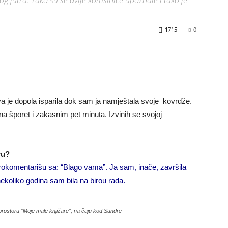
og jutra. Tako su se dvije komšinice upoznale i tako je
1715
0
a je dopola isparila dok sam ja namještala svoje kovrdže.
a šporet i zakasnim pet minuta. Izvinih se svojoj
ru?
 prokomentarišu sa: “Blago vama”. Ja sam, inače, završila
 nekoliko godina sam bila na birou rada.
prostoru “Moje male knjižare”, na čaju kod Sandre