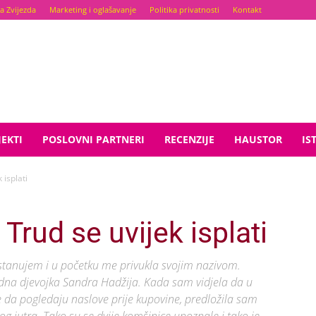
a Zvijezda
Marketing i oglašavanje
Politika privatnosti
Kontakt
EKTI
POSLOVNI PARTNERI
RECENZIJE
HAUSTOR
IS
 isplati
Trud se uvijek isplati
 stanujem i u početku me privukla svojim nazivom.
jedna djevojka Sandra Hadžija. Kada sam vidjela da u
oće da pogledaju naslove prije kupovine, predložila sam