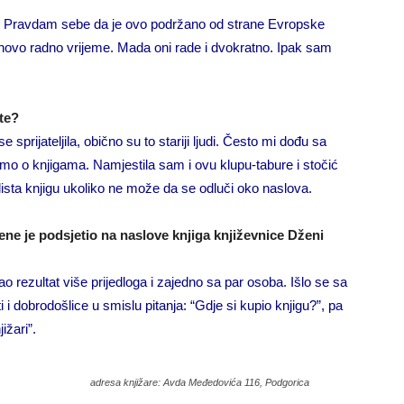
m. Pravdam sebe da je ovo podržano od strane Evropske
jihovo radno vrijeme. Mada oni rade i dvokratno. Ipak sam
te?
prijateljila, obično su to stariji ljudi. Često mi dođu sa
 o knjigama. Namjestila sam i ovu klupu-tabure i stočić
lista knjigu ukoliko ne može da se odluči oko naslova.
mene je podsjetio na naslove knjiga književnice Dženi
 rezultat više prijedloga i zajedno sa par osoba. Išlo se sa
 i dobrodošlice u smislu pitanja: “Gdje si kupio knjigu?”, pa
ižari”.
adresa knjižare: Avda Međedovića 116, Podgorica