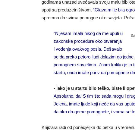
godinama unazad uvećavala svoju malu bibliote
spoji sa preduzetništvom.
“Glava mi je bila ogr
spremna da svima pomogne oko savjeta. Priča
“Nijesam imala nikog da me uputi u
Sa
zakonske procedure oko otvaranja
i vođenja ovakvog posla. Dešavalo
se da preko petoro ljudi dolazim do jedne
pomognem savjetima. Znam koliko je to te
startu, onda imate poriv da pomognete d
•
Iako je u startu bilo teško, biste li ope
Apsolutno, da! S tim što sada mogu i dr
Jelena, imate ljude koji neće da vas upute
da ako drugome pomognete, i vama se to v
Knjižara radi od ponedjeljka do petka u vremenu 