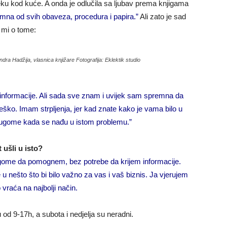
ku kod kuće. A onda je odlučila sa ljubav prema knjigama
omna od svih obaveza, procedura i papira.”
Ali zato je sad
 mi o tome:
ndra Hadžija, vlasnica knjižare Fotografija: Eklektik studio
 informacije. Ali sada sve znam i uvijek sam spremna da
ško. Imam strpljenja, jer kad znate kako je vama bilo u
rugome kada se nađu u istom problemu.”
t ušli u isto?
ugome da pomognem, bez potrebe da krijem informacije.
 u nešto što bi bilo važno za vas i vaš biznis. Ja vjerujem
raća na najbolji način.
od 9-17h, a subota i nedjelja su neradni.