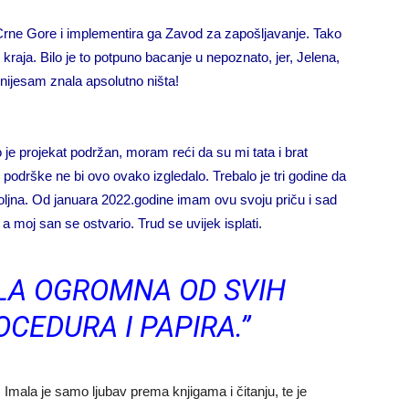
 Crne Gore i implementira ga Zavod za zapošljavanje. Tako
raja. Bilo je to potpuno bacanje u nepoznato, jer, Jelena,
 nijesam znala apsolutno ništa!
o je projekat podržan, moram reći da su mi tata i brat
 podrške ne bi ovo ovako izgledalo. Trebalo je tri godine da
ljna. Od januara 2022.godine imam ovu svoju priču i sad
 moj san se ostvario. Trud se uvijek isplati.
ILA OGROMNA OD SVIH
CEDURA I PAPIRA.”
 Imala je samo ljubav prema knjigama i čitanju, te je