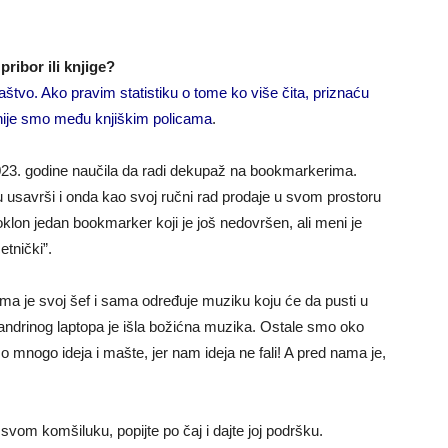
pribor ili knjige?
laštvo. Ako pravim statistiku o tome ko više čita, priznaću
nije smo među knjiškim policama
.
2023. godine naučila da radi dekupaž na bookmarkerima.
iku usavrši i onda kao svoj ručni rad prodaje u svom prostoru
lon jedan bookmarker koji je još nedovršen, ali meni je
etnički”.
a je svoj šef i sama određuje muziku koju će da pusti u
Sandrinog laptopa je išla božićna muzika. Ostale smo oko
nogo ideja i mašte, jer nam ideja ne fali! A pred nama je,
svom komšiluku, popijte po čaj i dajte joj podršku.