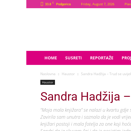
C
33.8
Friday, August 7, 2026
Plav
Podgorica
Plava
Zvijezda
HOME
SUSRETI
REPORTAŽE
PROJ
Naslovna
Haustor
Sandra Hadžija – Trud se uvijek
Haustor
Sandra Hadžija – 
“Moja mala knjižara” se nalazi u kvartu gdje
Zavirila sam unutra i saznala da je vodi vri
knjižari postoji i mala fotelja za one koji h