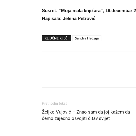
Susret: “Moja mala knjižara”, 19.decembar 2
Napisala: Jelena Petrović
KLJUČNE RIJEČI
Sandra Hadžija
Prethodni tekst
Željko Vujović – Znao sam da joj kažem da
ćemo zajedno osvojiti čitav svijet