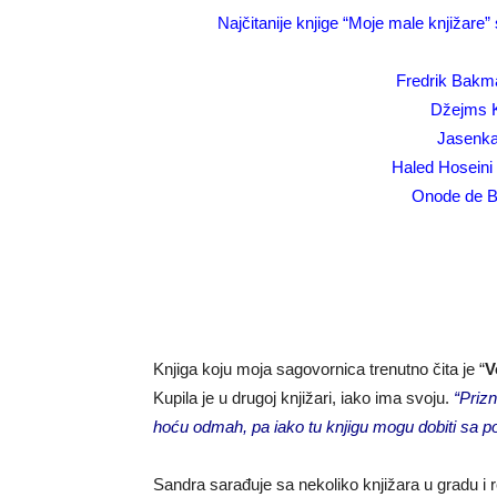
Najčitanije knjige “Moje male knjižare” 
Fredrik Bakm
Džejms K
Jasenka 
Haled Hoseini
Onode de B
Knjiga koju moja sagovornica trenutno čita je “
V
Kupila je u drugoj knjižari, iako ima svoju.
“Priz
hoću odmah, pa iako tu knjigu mogu dobiti sa po
Sandra sarađuje sa nekoliko knjižara u gradu i