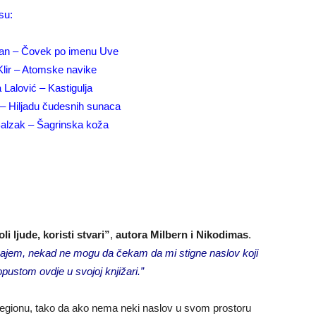
su:
an – Čovek po imenu Uve
lir – Atomske navike
Lalović – Kastigulja
 – Hiljadu čudesnih sunaca
alzak – Šagrinska koža
oli ljude, koristi stvari”
,
autora Milbern i Nikodimas
.
najem, nekad ne mogu da čekam da mi stigne naslov koji
pustom ovdje u svojoj knjižari.”
 regionu, tako da ako nema neki naslov u svom prostoru