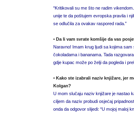
“Kritikovali su me što ne radim vikendo
unije te da poštujem evropska pravila i n
se odlučila za ovakav raspored rada.”
•
Da li vam svrate komšije da vas posje
Naravno! Imam krug ljudi sa kojima sam se s
čokoladama i bananama. Tada razgovaramo
gdje kupac može po želji da pogleda i pre
•
Kako ste izabrali naziv knjižare, jer 
Kolgan?
U mom slučaju naziv knjižare je nastao kao
ciljem da naziv probudi osjećaj pripadnosti
onda da odgovor slijedi: “U mojoj maloj knj