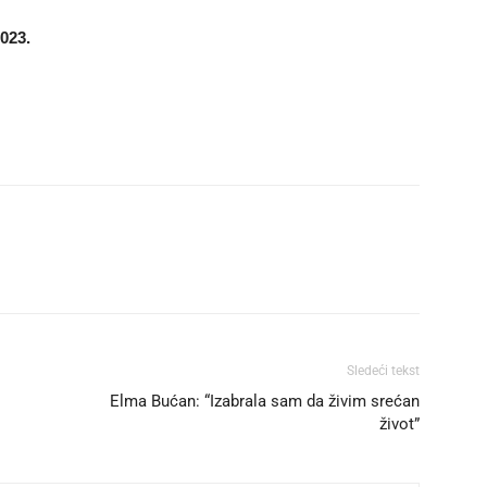
023.
Sledeći tekst
Elma Bućan: “Izabrala sam da živim srećan
život”