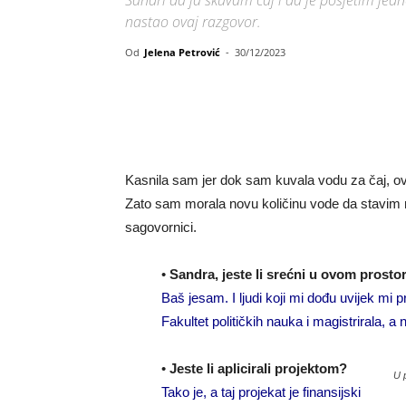
Sandri da ja skuvam čaj i da je posjetim jedn
nastao ovaj razgovor.
Od
Jelena Petrović
-
30/12/2023
Kasnila sam jer dok sam kuvala vodu za čaj, ov
Zato sam morala novu količinu vode da stavim n
sagovornici.
•
Sandra, jeste li srećni u ovom prosto
Baš jesam. I ljudi koji mi dođu uvijek mi
Fakultet političkih nauka i magistrirala, a
•
Jeste li aplicirali projektom?
U 
Tako je, a taj projekat je finansijski