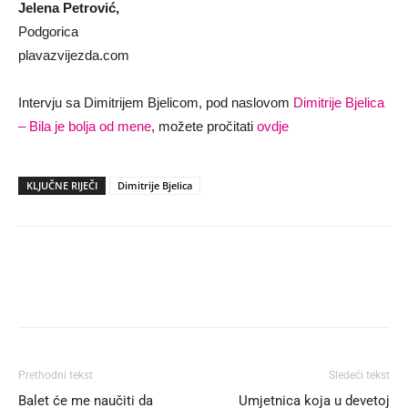
Jelena Petrović,
Podgorica
plavazvijezda.com
Intervju sa Dimitrijem Bjelicom, pod naslovom
Dimitrije Bjelica
– Bila je bolja od mene
, možete pročitati
ovdje
KLJUČNE RIJEČI
Dimitrije Bjelica
Prethodni tekst
Sledeći tekst
Balet će me naučiti da
Umjetnica koja u devetoj