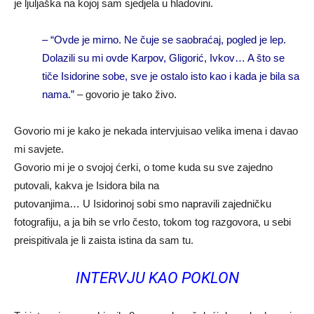
je ljuljaška na kojoj sam sjedjela u hladovini.
– “Ovde je mirno. Ne čuje se saobraćaj, pogled je lep.
Dolazili su mi ovde Karpov, Gligorić, Ivkov… A što se
tiče Isidorine sobe, sve je ostalo isto kao i kada je bila sa
nama.”
– govorio je tako živo.
Govorio mi je kako je nekada intervjuisao velika imena i davao
mi savjete.
Govorio mi je o svojoj ćerki, o tome kuda su sve zajedno
putovali, kakva je Isidora bila na
putovanjima… U Isidorinoj sobi smo napravili zajedničku
fotografiju, a ja bih se vrlo često, tokom tog razgovora, u sebi
preispitivala je li zaista istina da sam tu.
INTERVJU KAO POKLON