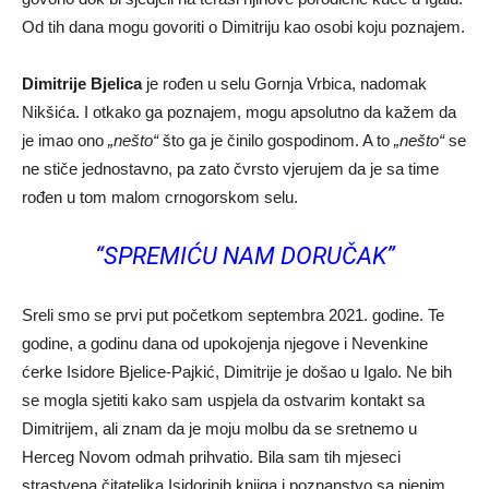
Od tih dana mogu govoriti o Dimitriju kao osobi koju poznajem.
Dimitrije Bjelica
je rođen u selu Gornja Vrbica, nadomak
Nikšića. I otkako ga poznajem, mogu apsolutno da kažem da
je imao ono
„nešto“
što ga je činilo gospodinom. A to
„nešto“
se
ne stiče jednostavno, pa zato čvrsto vjerujem da je sa time
rođen u tom malom crnogorskom selu.
“SPREMIĆU NAM DORUČAK”
Sreli smo se prvi put početkom septembra 2021. godine. Te
godine, a godinu dana od upokojenja njegove i Nevenkine
ćerke Isidore Bjelice-Pajkić, Dimitrije je došao u Igalo. Ne bih
se mogla sjetiti kako sam uspjela da ostvarim kontakt sa
Dimitrijem, ali znam da je moju molbu da se sretnemo u
Herceg Novom odmah prihvatio. Bila sam tih mjeseci
strastvena čitateljka Isidorinih knjiga i poznanstvo sa njenim