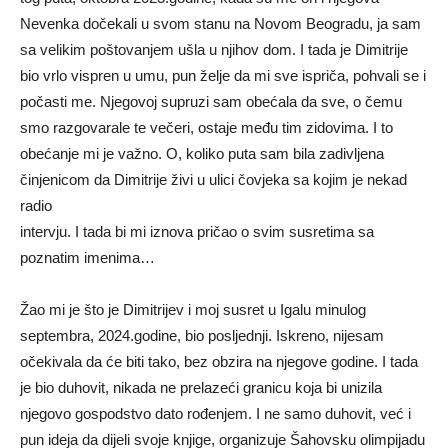
Nevenka dočekali u svom stanu na Novom Beogradu, ja sam
sa velikim poštovanjem ušla u njihov dom. I tada je Dimitrije
bio vrlo vispren u umu, pun želje da mi sve ispriča, pohvali se i
počasti me. Njegovoj supruzi sam obećala da sve, o čemu
smo razgovarale te večeri, ostaje među tim zidovima. I to
obećanje mi je važno. O, koliko puta sam bila zadivljena
činjenicom da Dimitrije živi u ulici čovjeka sa kojim je nekad
radio
intervju. I tada bi mi iznova pričao o svim susretima sa
poznatim imenima…
Žao mi je što je Dimitrijev i moj susret u Igalu minulog
septembra, 2024.godine, bio posljednji. Iskreno, nijesam
očekivala da će biti tako, bez obzira na njegove godine. I tada
je bio duhovit, nikada ne prelazeći granicu koja bi unizila
njegovo gospodstvo dato rođenjem. I ne samo duhovit, već i
pun ideja da dijeli svoje knjige, organizuje Šahovsku olimpijadu