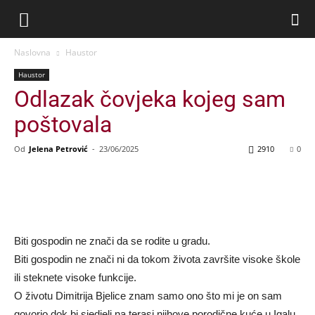
Naslovna
Haustor
Haustor
Odlazak čovjeka kojeg sam
poštovala
Od
Jelena Petrović
-
23/06/2025
2910
0
Biti gospodin ne znači da se rodite u gradu.
Biti gospodin ne znači ni da tokom života završite visoke škole
ili steknete visoke funkcije.
O životu Dimitrija Bjelice znam samo ono što mi je on sam
govorio dok bi sjedjeli na terasi njihove porodične kuće u Igalu.