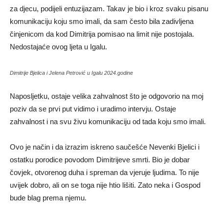
za djecu, podijeli entuzijazam. Takav je bio i kroz svaku pisanu
komunikaciju koju smo imali, da sam često bila zadivljena
činjenicom da kod Dimitrija pomisao na limit nije postojala.
Nedostajaće ovog ljeta u Igalu.
Dimitrije Bjelica i Jelena Petrović u Igalu 2024.godine
Naposljetku, ostaje velika zahvalnost što je odgovorio na moj
poziv da se prvi put vidimo i uradimo intervju. Ostaje
zahvalnost i na svu živu komunikaciju od tada koju smo imali.
Ovo je način i da izrazim iskreno saučešće Nevenki Bjelici i
ostatku porodice povodom Dimitrijeve smrti. Bio je dobar
čovjek, otvorenog duha i spreman da vjeruje ljudima. To nije
uvijek dobro, ali on se toga nije htio lišiti. Zato neka i Gospod
bude blag prema njemu.