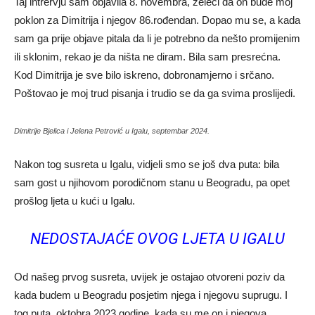
Taj intrervju sam objavila 8. novembra, želeći da on bude moj
poklon za Dimitrija i njegov 86.rođendan. Dopao mu se, a kada
sam ga prije objave pitala da li je potrebno da nešto promijenim
ili sklonim, rekao je da ništa ne diram. Bila sam presrećna.
Kod Dimitrija je sve bilo iskreno, dobronamjerno i srčano.
Poštovao je moj trud pisanja i trudio se da ga svima proslijedi.
Dimitrije Bjelica i Jelena Petrović u Igalu, septembar 2024.
Nakon tog susreta u Igalu, vidjeli smo se još dva puta: bila
sam gost u njihovom porodičnom stanu u Beogradu, pa opet
prošlog ljeta u kući u Igalu.
NEDOSTAJAĆE OVOG LJETA U IGALU
Od našeg prvog susreta, uvijek je ostajao otvoreni poziv da
kada budem u Beogradu posjetim njega i njegovu suprugu. I
tog puta, oktobra 2023.godine, kada su me on i njegova