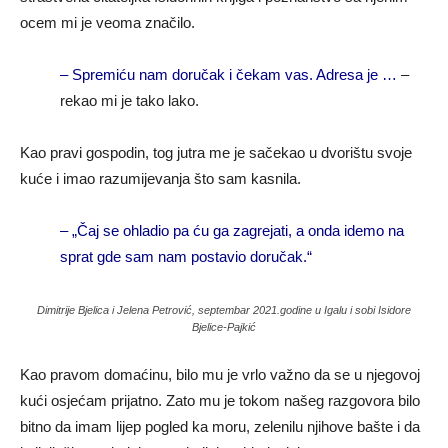
ocem mi je veoma značilo.
– Spremiću nam doručak i čekam vas. Adresa je …
–
rekao mi je tako lako.
Kao pravi gospodin, tog jutra me je sačekao u dvorištu svoje
kuće i imao razumijevanja što sam kasnila.
– „Čaj se ohladio pa ću ga zagrejati, a onda idemo na
sprat gde sam nam postavio doručak.“
Dimitrije Bjelica i Jelena Petrović, septembar 2021.godine u Igalu i sobi Isidore
Bjelice-Pajkić
Kao pravom domaćinu, bilo mu je vrlo važno da se u njegovoj
kući osjećam prijatno. Zato mu je tokom našeg razgovora bilo
bitno da imam lijep pogled ka moru, zelenilu njihove bašte i da