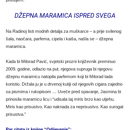
DŽEPNA MARAMICA ISPRED SVEGA
Na Radinoj listi modnih detalja za muškarce – a prije svilenog
šala, naočara, parfema, cipela i kaiša, našla se – džepna
maramica.
Kada bi Milorad Pavić, svjetski prozni književnik preminuo
2009. godine, odlazio na put, njegova supruga bi njegovu
džepnu maramicu natopila parfemom koji bi Milorad tada
koristio. Držala ju je u drvenoj kutiji od njegovih cigara zajedno
sa pismima i rukopisom … Uveče pred spavanje, Jasmina bi
prinosila maramicu licu i “udisala taj miris brzo kao utjehu.
Miris kao prisustvo. Kao naknada za neprisustvo. Kao surogat
prisustva.”
Par citata iz knjige “Odijevanje”: