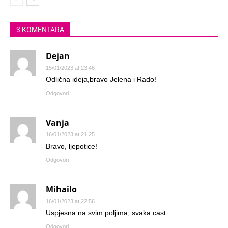
3 KOMENTARA
Dejan
15/01/2023 at 23:46
Odlična ideja,bravo Jelena i Rado!
Odgovori
Vanja
16/01/2023 at 21:25
Bravo, ljepotice!
Odgovori
Mihailo
16/01/2023 at 22:56
Uspjesna na svim poljima, svaka cast.
Odgovori