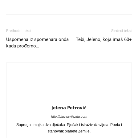
Prethodni tekst
Sledeći tekst
Uspomena iz spomenara onda
Tebi, Jeleno, koja imaš 60+
kada prođemo…
Jelena Petrović
http://plavazvijezda.com
Supruga i majka dva dječaka. Pješak i istraživač svijeta. Poeta i
stanovnik planete Zemlje.