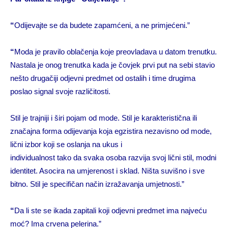
“
Odijevajte se da budete zapamćeni, a ne primjećeni.”
“
Moda je pravilo oblačenja koje preovladava u datom trenutku.
Nastala je onog trenutka kada je čovjek prvi put na sebi stavio
nešto drugačiji odjevni predmet od ostalih i time drugima
poslao signal svoje različitosti.
Stil je trajniji i širi pojam od mode. Stil je karakteristična ili
značajna forma odijevanja koja egzistira nezavisno od mode,
lični izbor koji se oslanja na ukus i
individualnost tako da svaka osoba razvija svoj lični stil, modni
identitet. Asocira na umjerenost i sklad. Ništa suvišno i sve
bitno. Stil je specifičan način izražavanja umjetnosti.”
“
Da li ste se ikada zapitali koji odjevni predmet ima najveću
moć? Ima crvena pelerina.”