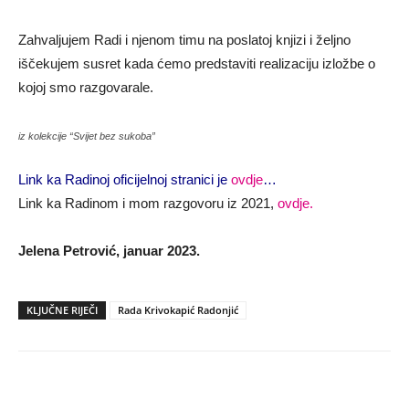
Zahvaljujem Radi i njenom timu na poslatoj knjizi i željno
iščekujem susret kada ćemo predstaviti realizaciju izložbe o
kojoj smo razgovarale.
iz kolekcije “Svijet bez sukoba”
Link ka Radinoj oficijelnoj stranici je
ovdje
…
Link ka Radinom i mom razgovoru iz 2021,
ovdje.
Jelena Petrović, januar 2023.
KLJUČNE RIJEČI
Rada Krivokapić Radonjić