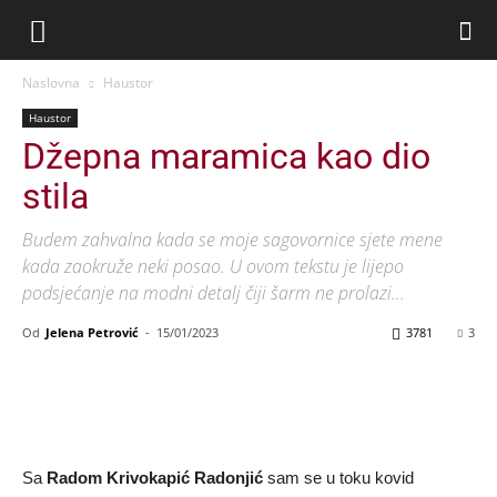
Naslovna
Haustor
Haustor
Džepna maramica kao dio
stila
Budem zahvalna kada se moje sagovornice sjete mene
kada zaokruže neki posao. U ovom tekstu je lijepo
podsjećanje na modni detalj čiji šarm ne prolazi...
Od
Jelena Petrović
-
15/01/2023
3781
3
Sa
Radom Krivokapić Radonjić
sam se u toku kovid