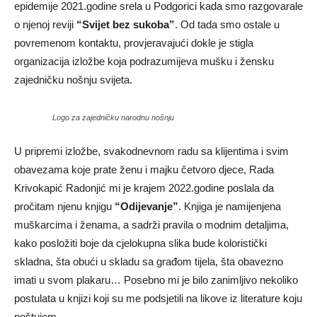
epidemije 2021.godine srela u Podgorici kada smo razgovarale
o njenoj reviji
“Svijet bez sukoba”
. Od tada smo ostale u
povremenom kontaktu, provjeravajući dokle je stigla
organizacija izložbe koja podrazumijeva mušku i žensku
zajedničku nošnju svijeta.
Logo za zajedničku narodnu nošnju
U pripremi izložbe, svakodnevnom radu sa klijentima i svim
obavezama koje prate ženu i majku četvoro djece, Rada
Krivokapić Radonjić mi je krajem 2022.godine poslala da
pročitam njenu knjigu
“Odijevanje”
. Knjiga je namijenjena
muškarcima i ženama, a sadrži pravila o modnim detaljima,
kako posložiti boje da cjelokupna slika bude koloristički
skladna, šta obući u skladu sa građom tijela, šta obavezno
imati u svom plakaru… Posebno mi je bilo zanimljivo nekoliko
postulata u knjizi koji su me podsjetili na likove iz literature koju
poštujem.