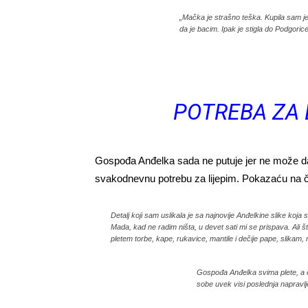
„Mačka je strašno teška. Kupila sam je 
da je bacim. Ipak je stigla do Podgorice
POTREBA ZA 
Gospođa Anđelka sada ne putuje jer ne može da 
svakodnevnu potrebu za lijepim. Pokazaću na č
Detalj koji sam uslikala je sa najnovije Anđelkine slike koja
Mada, kad ne radim ništa, u devet sati mi se prispava. Ali š
pletem torbe, kape, rukavice, mantile i dečije pape, slikam
Gospođa Anđelka svima plete, a ov
sobe uvek visi poslednja napravlj