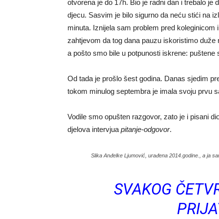
otvorena je do 17h. Bio je radni dan i trebalo je
djecu. Sasvim je bilo sigurno da neću stići na i
minuta. Iznijela sam problem pred koleginicom 
zahtjevom da tog dana pauzu iskoristimo duže neg
a pošto smo bile u potpunosti iskrene: puštene
Od tada je prošlo šest godina. Danas sjedim p
tokom minulog septembra je imala svoju prvu s
Vodile smo opušten razgovor, zato je i pisani dio
djelova intervjua
pitanje-odgovor
.
Slika Anđelke Ljumović, urađena 2014.godine., a ja sam
SVAKOG ČETVR
PRIJ