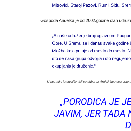
Mitrovici, Staroj Pazovi, Rumi, Šidu, Sr
Gospođa Anđelka je od 2002.godine član udruže
„A naše udruženje broji uglavnom Podgor
Gore. U Sremu se i danas svake godine bi
izložba koja putuje od mesta do mesta. Na
što se naša grupa odvojila i što negujemo
okupljanja je druženje.“
U pozadini fotografije vidi se duborez Anđelkinog oca, kao 
„PORODICA JE J
JAVIM, JER TADA 
D