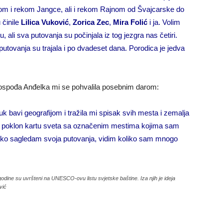
om i rekom Jangce, ali i rekom Rajnom od Švajcarske do
 činile
Lilica Vuković
,
Zorica Zec
,
Mira Folić
i ja. Volim
u, ali sva putovanja su počinjala iz tog jezgra nas četiri.
putovanja su trajala i po dvadeset dana. Porodica je jedva
ospođa Anđelka mi se pohvalila posebnim darom:
uk bavi geografijom i tražila mi spisak svih mesta i zemalja
a poklon kartu sveta sa označenim mestima kojima sam
tako sagledam svoja putovanja, vidim koliko sam mnogo
godine su uvršteni na UNESCO-ovu listu svjetske baštine. Iza njih je ideja
vić