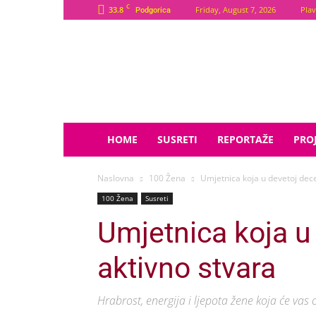
C
33.8
Friday, August 7, 2026
Plav
Podgorica
Plava
Zvijezda
HOME
SUSRETI
REPORTAŽE
PROJ
Naslovna
100 Žena
Umjetnica koja u devetoj dece
100 Žena
Susreti
Umjetnica koja u 
aktivno stvara
Hrabrost, energija i ljepota žene koja će vas o