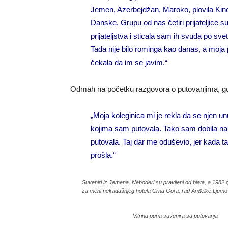
Jemen, Azerbejdžan, Maroko, plovila Kin
Danske. Grupu od nas četiri prijateljice su
prijateljstva i sticala sam ih svuda po svet
Tada nije bilo rominga kao danas, a moja 
čekala da im se javim.“
Odmah na početku razgovora o putovanjima, g
„Moja koleginica mi je rekla da se njen un
kojima sam putovala. Tako sam dobila n
putovala. Taj dar me oduševio, jer kada 
prošla.“
Suveniri iz Jemena. Neboderi su pravljeni od blata, a 1982.
za meni nekadašnjeg hotela Crna Gora, rad Anđelke Ljumo
Vitrina puna suvenira sa putovanja