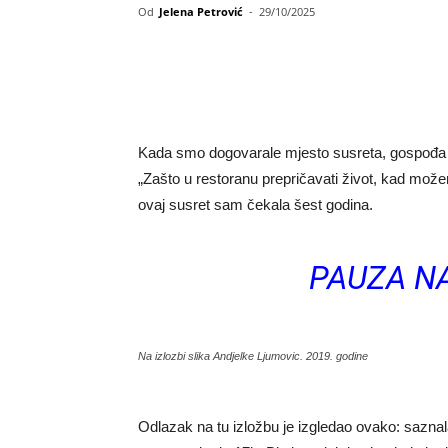
Od
Jelena Petrović
-
29/10/2025
Kada smo dogovarale mjesto susreta, gospođa 
„Zašto u restoranu prepričavati život, kad mož
ovaj susret sam čekala šest godina.
PAUZA NA
Na izlozbi slika Andjelke Ljumovic. 2019. godine
Odlazak na tu izložbu je izgledao ovako: sazn