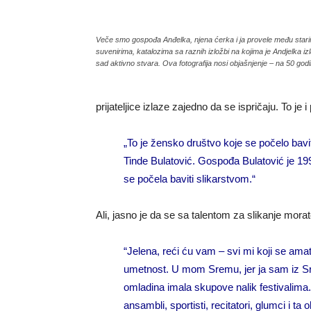
Veče smo gospođa Anđelka, njena ćerka i ja provele među stari
suvenirima, katalozima sa raznih izložbi na kojima je Andjelka iz
sad aktivno stvara. Ova fotografija nosi objašnjenje – na 50 go
prijateljice izlaze zajedno da se ispričaju. To je
„To je žensko društvo koje se počelo bavi
Tinde Bulatović. Gospođa Bulatović je 19
se počela baviti slikarstvom.“
Ali, jasno je da se sa talentom za slikanje morate
“Jelena, reći ću vam – svi mi koji se am
umetnost. U mom Sremu, jer ja sam iz Sr
omladina imala skupove nalik festivalima. 
ansambli, sportisti, recitatori, glumci i t