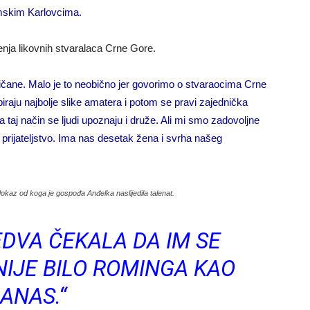
emskim Karlovcima.
nja likovnih stvaralaca Crne Gore.
ičane. Malo je to neobično jer govorimo o stvaraocima Crne
raju najbolje slike amatera i potom se pravi zajednička
 taj način se ljudi upoznaju i druže. Ali mi smo zadovoljne
 prijateljstvo. Ima nas desetak žena i svrha našeg
dokaz od koga je gospođa Anđelka naslijedila talenat.
EDVA ČEKALA DA IM SE
NIJE BILO ROMINGA KAO
ANAS.“