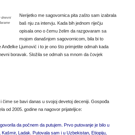
Nerijetko me sagovornica pita zašto sam izabrala
u dnevni
baš nju za intervju. Kada bih jednom riječju
 Marame
opisala ono o čemu želim da razgovaram sa
mojom današnjom sagovornicom, bila bi to
 Anđelke Ljumović i to je ono što primjetite odmah kada
nevni boravak. Složila se odmah sa mnom da čovjek
la i čime se bavi danas u svojoj devetoj deceniji. Gospođa
la od 2005. godine na nagovor prijateljice:
agovorila da počnem da putujem. Prvo putovanje je bilo u
n, Kašmir, Ladak. Putovala sam i u Uzbekistan, Etiopiju,