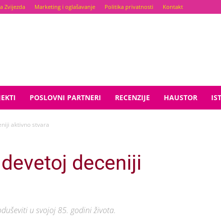
a Zvijezda
Marketing i oglašavanje
Politika privatnosti
Kontakt
EKTI
POSLOVNI PARTNERI
RECENZIJE
HAUSTOR
IS
niji aktivno stvara
devetoj deceniji
duševiti u svojoj 85. godini života.