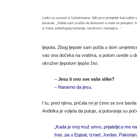
Lutke su suvenir iz Uzbekistana. Njih prvo primjetite kad uđete 
boravak. „Volela sam svašta da donesem a onda se pokajem.
iz Irana, poludragog kamenja, narukvica i nanogica…”
ljepota. Zbog ljepote sam pošla u dom umjetnice
vas ona dočeka na vratima, a potom uvede u d
okružen ljepotom ljepše živi.
–
Jesu li ovo sve vaše slike?
–
Naravno da jesu.
I tu, pred njima, pričala mi je čime se sve bavi
Anđelka je voljela da putuje, a putovanja su poče
„Kada je moj muž umro, prijateljica me n
Iran, pa u Egipat, Izrael, Jordan, Pakista