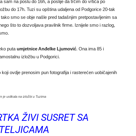
 da sam na poslu do 16h, a poslije da trčim do vrtića po
zložbu do 17h. Tuzi su opština udaljena od Podgorice 20-tak
i tako smo se obje našle pred tadašnjim pretpostavljenim sa
o što to dozvoljava pravilnik firme. Iznijele smo i razlog,
 smo.
reko puta
umjetnice Anđelke Ljumović
. Ona ima 85 i
amostalnu izložbu u Podgorici.
 koji ovdje prenosim pun fotografija i rasterećen uobičajenih
 je uslikala na izložbi u Tuzima
TKA ŽIVI SUSRET SA
ATELJICAMA