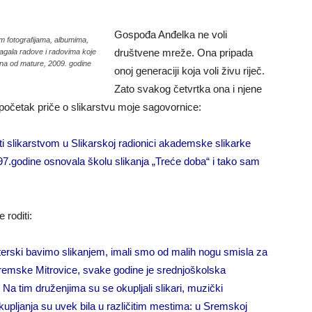
Gospođa Anđelka ne voli
m fotografijama, albumima,
društvene mreže. Ona pripada
lagala radove i radovima koje
dina od mature, 2009. godine
onoj generaciji koja voli živu riječ.
Zato svakog četvrtka ona i njene
 i početak priče o slikarstvu moje sagovornice:
ti slikarstvom u Slikarskoj radionici akademske slikarke
97.godine osnovala školu slikanja „Treće doba“ i tako sam
 roditi:
aterski bavimo slikanjem, imali smo od malih nogu smisla za
emske Mitrovice, svake godine je srednjoškolska
Na tim druženjima su se okupljali slikari, muzički
a okupljanja su uvek bila u različitim mestima: u Sremskoj