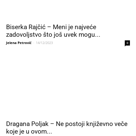
Biserka Rajčić – Meni je najveće
zadovoljstvo što još uvek mogu...
Jelena Petrović
-
14/12/2023
0
Dragana Poljak – Ne postoji književno veče
koje je u ovom...