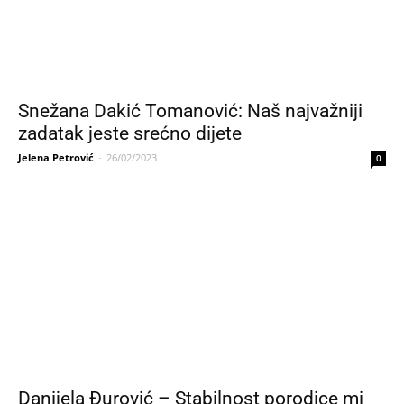
Snežana Dakić Tomanović: Naš najvažniji
zadatak jeste srećno dijete
Jelena Petrović
-
26/02/2023
0
Danijela Đurović – Stabilnost porodice mi