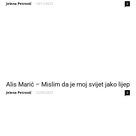
Jelena Petrović
-
18/11/2023
0
Alis Marić – Mislim da je moj svijet jako lijep
Jelena Petrović
-
22/05/2023
0