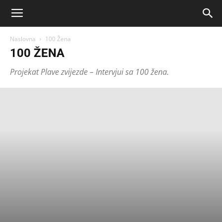
Naslovna
100 Žena
100 ŽENA
Projekat Plave zvijezde – Intervjui sa 100 žena.