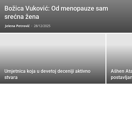
Božica Vuković: Od menopauze sam
srećna žena
Jelena Petrović
-
28/12/2025
Umjetnica koja u devetoj deceniji aktivno
Ašhen Ata
stvara
postavlja