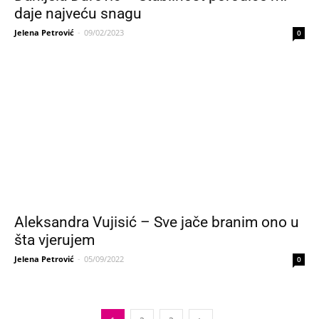
daje najveću snagu
Jelena Petrović
-
09/02/2023
0
Aleksandra Vujisić – Sve jače branim ono u
šta vjerujem
Jelena Petrović
-
05/09/2022
0