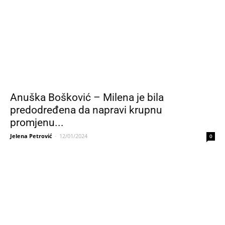
Anuška Bošković – Milena je bila
predodređena da napravi krupnu
promjenu...
Jelena Petrović
-
12/01/2024
0