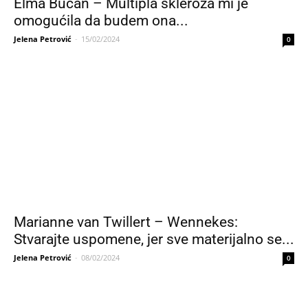
Elma Bućan – Multipla skleroza mi je
omogućila da budem ona...
Jelena Petrović
-
15/02/2024
0
Marianne van Twillert – Wennekes:
Stvarajte uspomene, jer sve materijalno se...
Jelena Petrović
-
08/02/2024
0