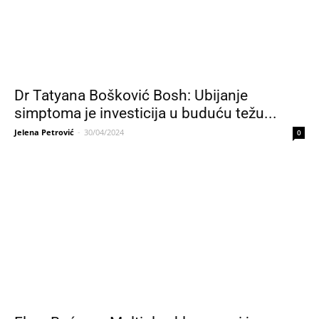
Dr Tatyana Bošković Bosh: Ubijanje
simptoma je investicija u buduću težu...
Jelena Petrović
-
30/04/2024
0