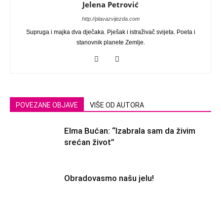
Jelena Petrović
http://plavazvijezda.com
Supruga i majka dva dječaka. Pješak i istraživač svijeta. Poeta i
stanovnik planete Zemlje.
POVEZANE OBJAVE
VIŠE OD AUTORA
Elma Bućan: “Izabrala sam da živim
srećan život”
Obradovasmo našu jelu!