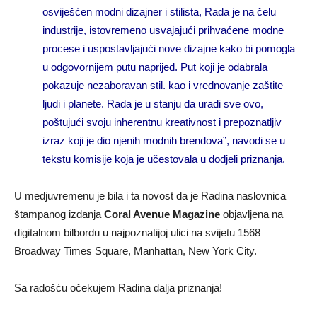
osviješćen modni dizajner i stilista, Rada je na čelu
industrije, istovremeno usvajajući prihvaćene modne
procese i uspostavljajući nove dizajne kako bi pomogla
u odgovornijem putu naprijed. Put koji je odabrala
pokazuje nezaboravan stil. kao i vrednovanje zaštite
ljudi i planete. Rada je u stanju da uradi sve ovo,
poštujući svoju inherentnu kreativnost i prepoznatljiv
izraz koji je dio njenih modnih brendova
”, navodi se u
tekstu komisije koja je učestovala u dodjeli priznanja.
U medjuvremenu je bila i ta novost da je Radina naslovnica
štampanog izdanja
Coral Avenue Magazine
objavljena na
digitalnom bilbordu u najpoznatijoj ulici na svijetu 1568
Broadway Times Square, Manhattan, New York City.
Sa radošću očekujem Radina dalja priznanja!