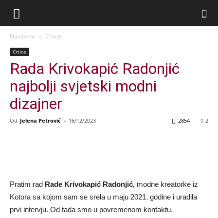
Naslovna
Crtice
Crtice
Rada Krivokapić Radonjić
najbolji svjetski modni
dizajner
Od
Jelena Petrović
-
16/12/2023
2854
2
Pratim rad
Rade Krivokapić Radonjić,
modne kreatorke iz
Kotora sa kojom sam se srela u maju 2021. godine i uradila
prvi intervju. Od tada smo u povremenom kontaktu.