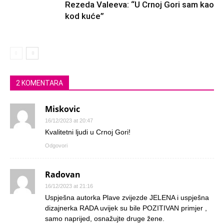
Rezeda Valeeva: “U Crnoj Gori sam kao
kod kuće”
2 KOMENTARA
Miskovic
16/12/2023 at 20:47
Kvalitetni ljudi u Crnoj Gori!
Odgovori
Radovan
16/12/2023 at 21:16
Uspješna autorka Plave zvijezde JELENA i uspješna
dizajnerka RADA uvijek su bile POZITIVAN primjer ,
samo naprijed, osnažujte druge žene.