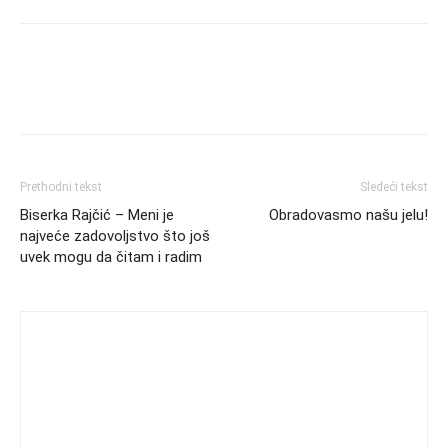
Prethodni tekst
Sledeći tekst
Biserka Rajčić – Meni je
Obradovasmo našu jelu!
najveće zadovoljstvo što još
uvek mogu da čitam i radim