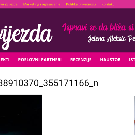
ava Zvijezda
Marketing i oglašavanje
Politika privatnosti
Kontakt
EKTI
POSLOVNI PARTNERI
RECENZIJE
HAUSTOR
IS
38910370_355171166_n