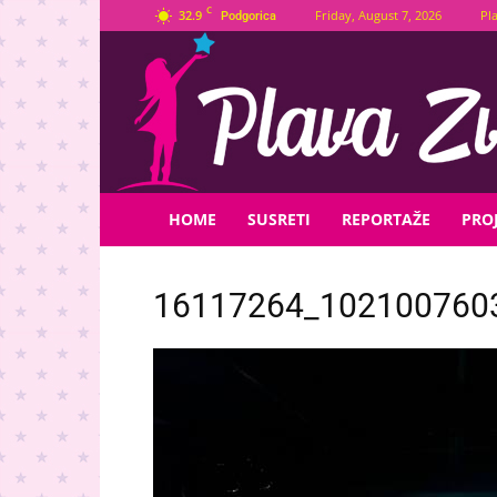
C
32.9
Friday, August 7, 2026
Pl
Podgorica
Plava
Zvijezda
HOME
SUSRETI
REPORTAŽE
PROJ
16117264_102100760