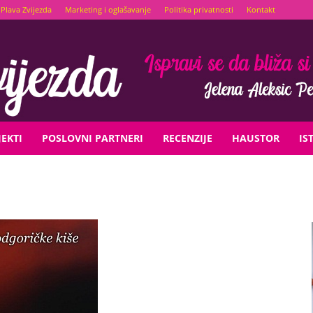
Plava Zvijezda
Marketing i oglašavanje
Politika privatnosti
Kontakt
EKTI
POSLOVNI PARTNERI
RECENZIJE
HAUSTOR
IS