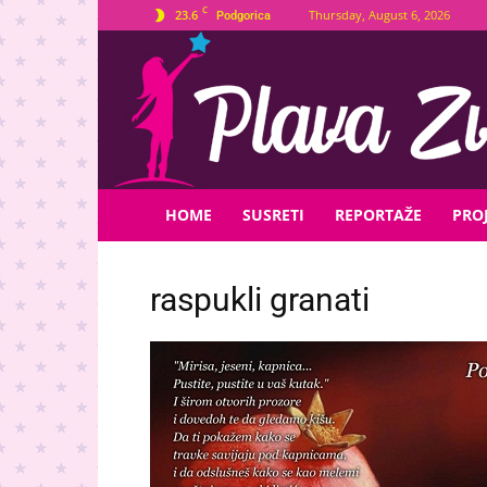
C
23.6
Thursday, August 6, 2026
Podgorica
Plava
Zvijezda
HOME
SUSRETI
REPORTAŽE
PROJ
raspukli granati