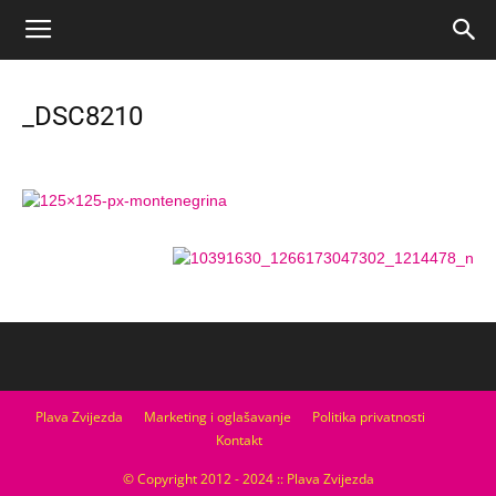
_DSC8210
Plava Zvijezda
Marketing i oglašavanje
Politika privatnosti
Kontakt
© Copyright 2012 - 2024 :: Plava Zvijezda