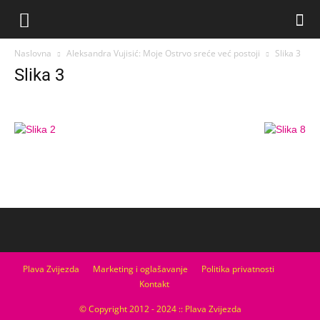
Naslovna
Aleksandra Vujisić: Moje Ostrvo sreće već postoji
Slika 3
Slika 3
Plava Zvijezda
Marketing i oglašavanje
Politika privatnosti
Kontakt
© Copyright 2012 - 2024 :: Plava Zvijezda