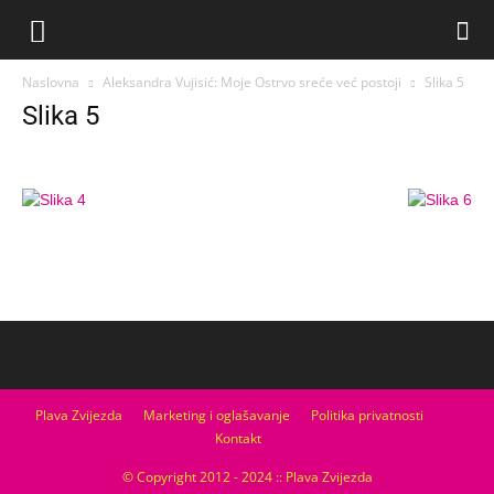
Naslovna
Aleksandra Vujisić: Moje Ostrvo sreće već postoji
Slika 5
Slika 5
Plava Zvijezda
Marketing i oglašavanje
Politika privatnosti
Kontakt
© Copyright 2012 - 2024 :: Plava Zvijezda