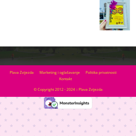
Plava Zvijezda
Marketing i oglašavanje
Politika privatnosti
Kontakt
© Copyright 2012 - 2024 :: Plava Zvijezda