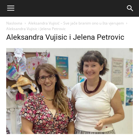
Naslovna
Aleksandra Vujisić – Sve jače branim ono u šta vjerujem
Aleksandra Vujisic i Jelena Petrovic
Aleksandra Vujisic i Jelena Petrovic