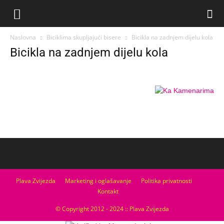
Naslovna
Biciklima skupljajući bisere
Bicikla na zadnjem dijelu kola
Bicikla na zadnjem dijelu kola
Plava Zvijezda
Marketing i oglašavanje
Politika privatnosti
Kontakt
© Copyright 2012 - 2024 :: Plava Zvijezda