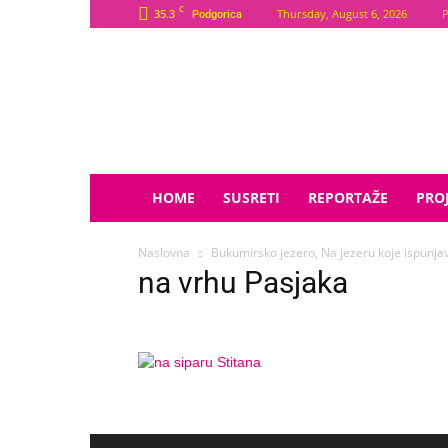
C
35.3
Thursday, August 6, 2026
P
Podgorica
Plava
Zvijezda
HOME
SUSRETI
REPORTAŽE
PROJ
Naslovna
Bukumirsko jezero, Na jezeru koje ispunjav
na vrhu Pasjaka