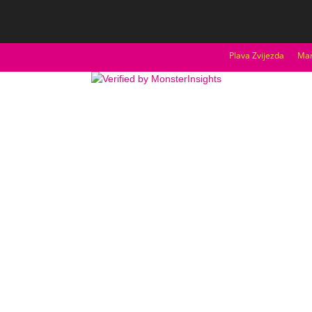
Plava Zvijezda
Mar