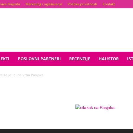
lava Zvijezda
Marketing i oglašavanje
Politika privatnosti
Kontakt
EKTI
POSLOVNI PARTNERI
RECENZIJE
HAUSTOR
IS
a želje
na vrhu Pasjaka