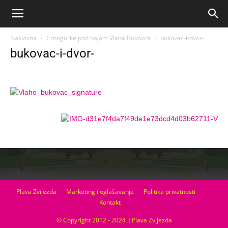
Naslovna
Crnogorke pod bojom Vlaha Bukovca
bukovac-i-dvor-
bukovac-i-dvor-
Plava Zvijezda
Marketing i oglašavanje
Politika privatnosti
Kontakt
© Copyright 2012 - 2024 :: Plava Zvijezda