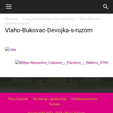
Naslovna
Crnogorke pod bojom Vlaha Bukovca
Vlaho-Bukovac-
Devojka-s-ruzom
Vlaho-Bukovac-Devojka-s-ruzom
Plava Zvijezda
Marketing i oglašavanje
Politika privatnosti
Kontakt
© Copyright 2012 - 2024 :: Plava Zvijezda