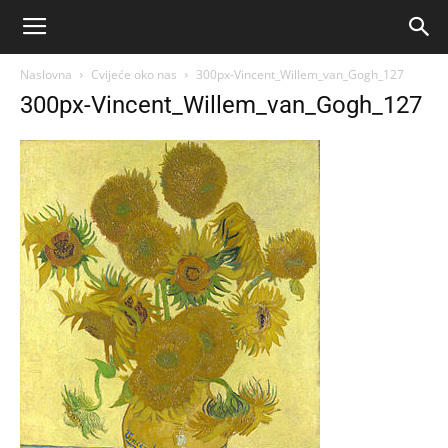
Naslovna
Cvijeće oko nas
300px-Vincent_Willem_van_Gogh_127
300px-Vincent_Willem_van_Gogh_127