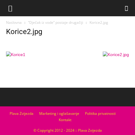
Naslovna
“Dječak iz vode” postaje drugačiji
Korice2.jpg
Korice2.jpg
Plava Zvijezda
Marketing i oglašavanje
Politika privatnosti
Kontakt
© Copyright 2012 - 2024 :: Plava Zvijezda