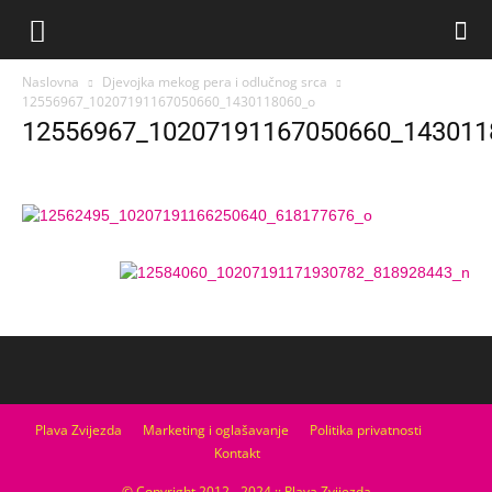
Naslovna
Djevojka mekog pera i odlučnog srca
12556967_10207191167050660_1430118060_o
12556967_10207191167050660_143011
Plava Zvijezda
Marketing i oglašavanje
Politika privatnosti
Kontakt
© Copyright 2012 - 2024 :: Plava Zvijezda