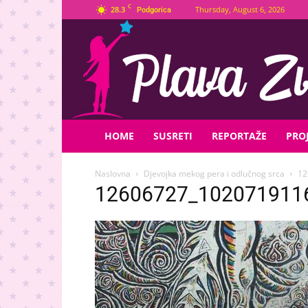
C
28.3
Thursday, August 6, 2026
Podgorica
Plava
Zvijezda
HOME
SUSRETI
REPORTAŽE
PROJ
Naslovna
Djevojka mekog pera i odlučnog srca
12
12606727_102071911