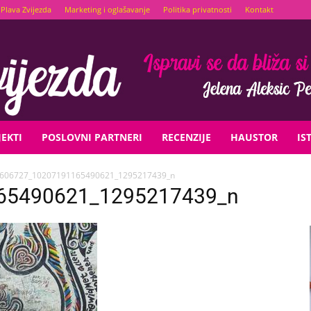
Plava Zvijezda
Marketing i oglašavanje
Politika privatnosti
Kontakt
EKTI
POSLOVNI PARTNERI
RECENZIJE
HAUSTOR
IS
606727_10207191165490621_1295217439_n
65490621_1295217439_n