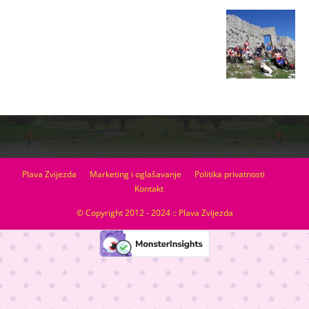
Plava Zvijezda
Marketing i oglašavanje
Politika privatnosti
Kontakt
© Copyright 2012 - 2024 :: Plava Zvijezda