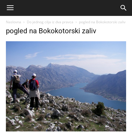
Naslovna
Do jednog cilja iz dva pravca
pogled na Bokokotorski zaliv
pogled na Bokokotorski zaliv