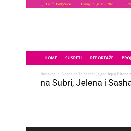
C
33.8
Friday, August 7, 2026
Plav
Podgorica
Plava
Zvijezda
HOME
SUSRETI
REPORTAŽE
PROJ
Naslovna
Dođoh da Te nađem (iz godišnjeg Biltena z
na Subri, Jelena i Sash