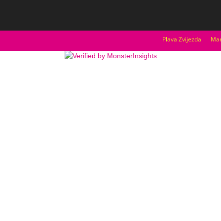
Plava Zvijezda
Mar