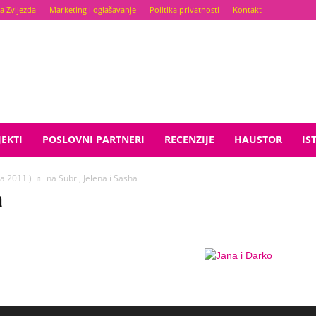
a Zvijezda
Marketing i oglašavanje
Politika privatnosti
Kontakt
EKTI
POSLOVNI PARTNERI
RECENZIJE
HAUSTOR
IS
a 2011.)
na Subri, Jelena i Sasha
a