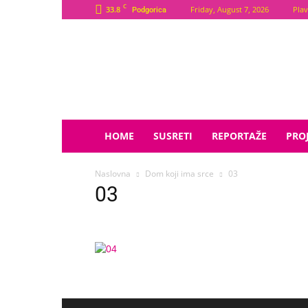
C
33.8
Friday, August 7, 2026
Plav
Podgorica
Plava
Zvijezda
HOME
SUSRETI
REPORTAŽE
PROJ
Naslovna
Dom koji ima srce
03
03