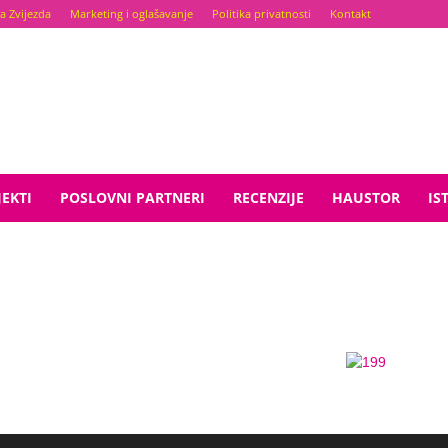
a Zvijezda
Marketing i oglašavanje
Politika privatnosti
Kontakt
EKTI
POSLOVNI PARTNERI
RECENZIJE
HAUSTOR
IS