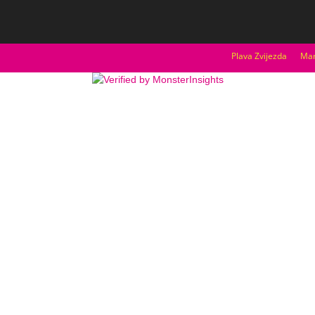
Plava Zvijezda
Mar