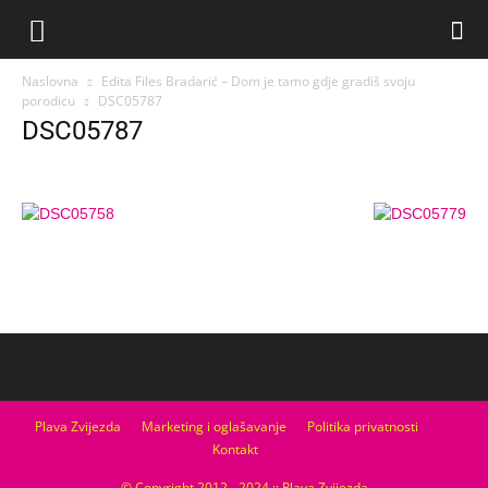
Naslovna
Edita Files Bradarić – Dom je tamo gdje gradiš svoju
porodicu
DSC05787
DSC05787
Plava Zvijezda
Marketing i oglašavanje
Politika privatnosti
Kontakt
© Copyright 2012 - 2024 :: Plava Zvijezda