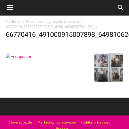
Naslovna
Frida – bez nogu letjela je duhom
66770416_491000915007898_6498106268387901440_n
66770416_491000915007898_64981062
Plava Zvijezda
Marketing i oglašavanje
Politika privatnosti
Kontakt