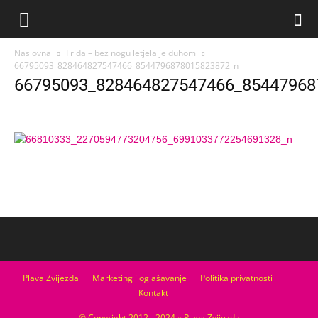
Naslovna
Frida – bez nogu letjela je duhom
66795093_828464827547466_8544796878015823872_n
66795093_828464827547466_85447968
Plava Zvijezda
Marketing i oglašavanje
Politika privatnosti
Kontakt
© Copyright 2012 - 2024 :: Plava Zvijezda