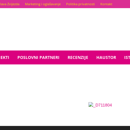
lava Zvijezda
Marketing i oglašavanje
Politika privatnosti
Kontakt
EKTI
POSLOVNI PARTNERI
RECENZIJE
HAUSTOR
IS