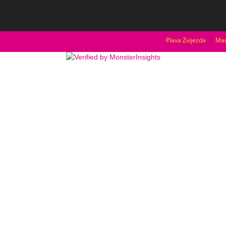
Plava Zvijezda
Mar