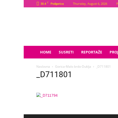
C
30.4
Thursday, August 6, 2026
P
Podgorica
Plava
Zvijezda
HOME
SUSRETI
REPORTAŽE
PROJ
Naslovna
Gorica-Malo brdo-Duklja
_D711801
_D711801