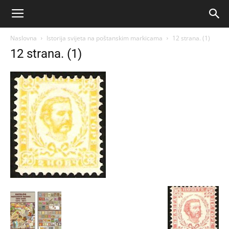
Naslovna
Istorija svijeta na poštanskim markicama
12 strana. (1)
12 strana. (1)