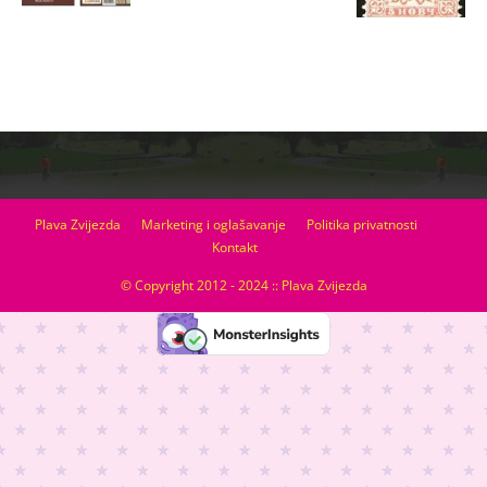
Plava Zvijezda
Marketing i oglašavanje
Politika privatnosti
Kontakt
© Copyright 2012 - 2024 :: Plava Zvijezda