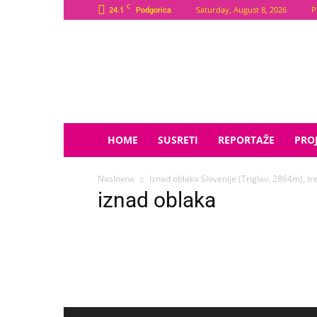
C
24.1
Saturday, August 8, 2026
P
Podgorica
Plava
Zvijezda
HOME
SUSRETI
REPORTAŽE
PROJ
Naslovna
Iznad oblaka Slovenije (Triglav, 2864m), tre
iznad oblaka