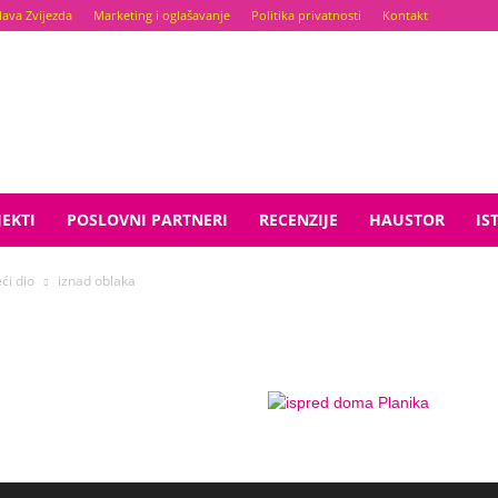
lava Zvijezda
Marketing i oglašavanje
Politika privatnosti
Kontakt
EKTI
POSLOVNI PARTNERI
RECENZIJE
HAUSTOR
IS
ći dio
iznad oblaka