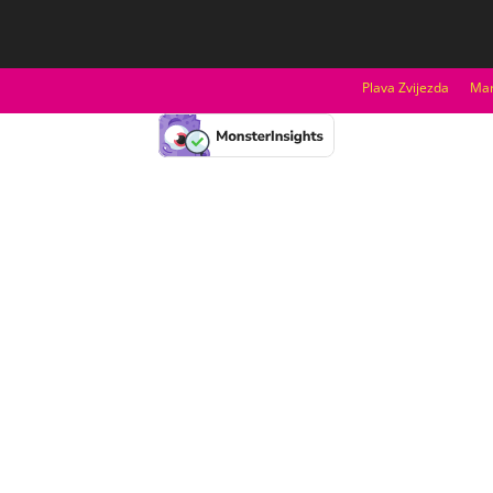
Plava Zvijezda
Mar