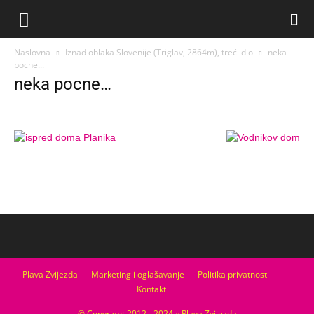
Naslovna
Iznad oblaka Slovenije (Triglav, 2864m), treći dio
neka
pocne...
neka pocne…
Plava Zvijezda
Marketing i oglašavanje
Politika privatnosti
Kontakt
© Copyright 2012 - 2024 :: Plava Zvijezda