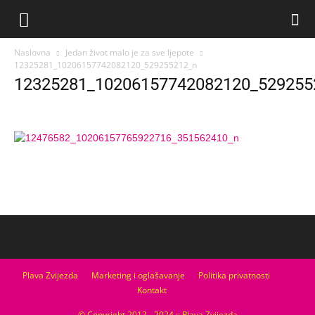
Naslovna
Jedan život malo je za sve ljepote
12325281_10206157742082120_529255212_n
12325281_10206157742082120_529255
Plava Zvijezda
Marketing i oglašavanje
Politika privatnosti
Kontakt
© Copyright 2012 - 2024 :: Plava Zvijezda