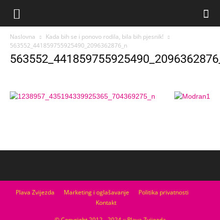
Naslovna
Kada bih se i ponovo rodila, bila bih pjesnik!
563552_441859755925490_2096362876_n
563552_441859755925490_2096362876
Plava Zvijezda
Marketing i oglašavanje
Politika privatnosti
Kontakt
© Copyright 2012 - 2024 :: Plava Zvijezda