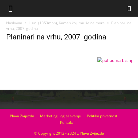
Naslovna
Lisinj (1353mnh), Kamen koji miriše na more
Planinari na
vrhu, 2007. godina
Planinari na vrhu, 2007. godina
Plava Zvijezda
Marketing i oglašavanje
Politika privatnosti
Kontakt
© Copyright 2012 - 2024 :: Plava Zvijezda