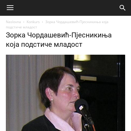
Naslovna
Konkurs
Зорка Чордашевић-Пјесникиња која
подстиче младост
Зорка Чордашевић-Пјесникиња
која подстиче младост