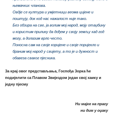
њемачких чланова.
Овдје се култура и умјетници веома цијене и
поштују, док код нас нажалост није тако.
Без обзира на све, ја волим мој народ, моју отаџбину
и користим прилику да дођем у своју земљу кад год
могу, а долазим врло често.
Поносна сам на своје коријене и своје поријекло и
браним мој народ у свијету, а то је и дужност и
обавеза сваког пјесника.
За крај овог представљања, Госпођа Зорка ће
подијелити са Плавом Звијездом један свој хаику и
једну пјесму
Ни мајке на прагу
ни дим у оџаку