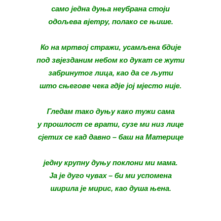
само једна дуња неубрана стоји
одољева вјетру, полако се њише.
Ко на мртвој стражи, усамљена бдије
под звјезданим небом ко дукат се жути
забринутог лица, као да се љути
што сњегове чека гдје јој мјесто није.
Гледам тако дуњу како тужи сама
у прошлост се врати, сузе ми низ лице
сјетих се кад давно – баш на Материце
једну крупну дуњу поклони ми мама.
Ја је дуго чувах – би ми успомена
ширила је мирис, као душа њена.