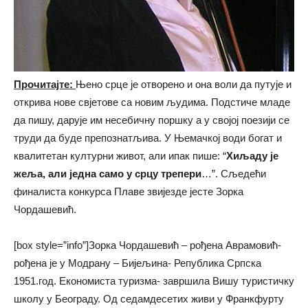
Прочитајте:
Њено срце је отворено и она воли да путује и
открива нове свјетове са новим људима. Подстиче младе
да пишу, дарује им несебичну поршку а у својој поезији се
труди да буде препознатљива. У Њемачкој води богат и
квалитетан културни живот, али ипак пише: “
Хиљаду је
жеља, али једна само
у срцу трепери
…”. Сљедећи
финалиста конкурса Плаве звијезде јесте Зорка
Чордашевић.
[box style=”info”]Зорка Чордашевић – рођена Аврамовић-
рођена je у Модрану – Бијељина- Република Српска
1951.год. Економиста туризма- завршила Вишу туристичку
школу у Београду. Од седамдесетих живи у Франкфурту