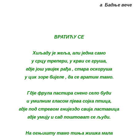
а Бадње вече
ВРАТИЋУ СЕ
Хиљаду је жеља, али једна само
у срцу трепери, у крви се груша,
гдје још увијек рађа , стара оскоруша
у цик зоре бијеле , да се вратим тамо.
Гдје фрула пастира снено село буди
и умилним гласом пјева сојка птица,
гдје под стревом гнијездо свија ластавица
гдје умију и сад поштоват се људи.
На огњишту тамо тиња жишка мала