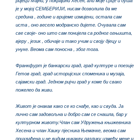
ријеци Мајни, у покрајини Хесен, али моје срце и душа
је у мојој СЕМБЕРИЈИ, нисам дозволила да ме
средина , године и вријеме измијени, остала сам
иста , оно весело модранско дијете. Очувала сам
све своје- оно што сам понијела са родног огњишта,
вјеру , језик , обичаје и тако учим и своју дјецу и
унуке. Веома сам поносна , због тога.
Франкфурт је банкарски град, град културе и поезије
Гетов град, град историјских споменика и музаја,
сајамски град. Једном ријчи град у коме би свако
пожелео да живи.
Живот је онакав како се ко снађе, као и свуда. Ја
лично сам задовољна и добро сам се снашла, бар у
културном животу.Члан сам Удружења књижевника
Хесена и члан Хаику пјесника Њемачке, веома сам
прихваћена и не видим никакву разлику између мене и