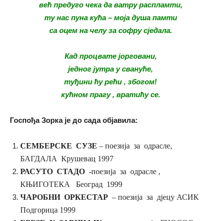
већ предуго чека да ватру распламти,
ту нас пуна кућа – моја душа памти
са оцем на челу за софру сједала.
Кад процвате јорговани,
једног јутра у свануће,
туђини ћу рећи , збогом!
кућном прагу , вратићу се.
Госпођа Зорка је до сада објавила:
СЕМБЕРСКЕ СУЗЕ
– поезија за одрасле,
БАГДАЛА Крушевац 1997
РАСУТО СТАДО
-поезија за одрасле ,
КЊИГОТЕКА Београд 1999
ЧАРОБНИ ОРКЕСТАР
– поезија за дјецу АСИК
Подгорица 1999