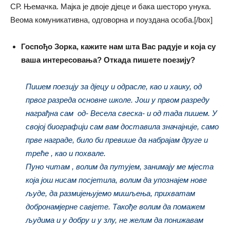
СР. Њемачка. Мајка je двоје дјеце и бака шесторо унука.
Веома комуникативна, одговорна и поуздана особа.[/box]
Госпођо Зорка, кажите нам шта Вас радује и која су
ваша интересовања? Откада пишете поезију?
Пишем поезију за дјецу и одрасле, као и хаику, од
првог разреда основне школе. Још у првом разреду
награђна сам од- Весела свеска- и од тада пишем. У
својој биографији сам вам доставила значајније, само
прве награде, било би превише да набрајам друге и
треће , као и похвале.
Пуно читам , волим да путујем, занимају ме мјеста
која још нисам посјетила, волим да упознајем нове
људе, да размијењујемо мишљења, прихватам
добронамјерне савјете. Такође волим да помажем
људима и у добру и у злу, не желим да понижавам