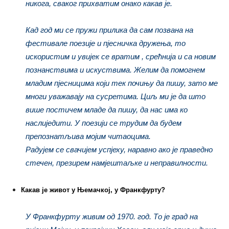
никога, сваког прихватим онако какав је.
Кад год ми се пружи прилика да сам позвана на
фестивале поезије и пјесничка дружења, то
искористим и увијек се вратим , срећнија и са новим
познанствима и искуствима. Желим да помогнем
младим пјесницима који тек почињу да пишу, зато ме
многи уважавају на сусретима. Циљ ми је да што
више постичем младе да пишу, да нас има ко
наслиједити. У поезији се трудим да будем
препознатљива мојим читаоцима.
Радујем се свачијем успјеху, наравно ако је праведно
стечен, презирем намјештаљке и неправилности.
Какав је живот у Њемачкој, у Франкфурту?
У Франкфурту живим од 1970. год. То је град на