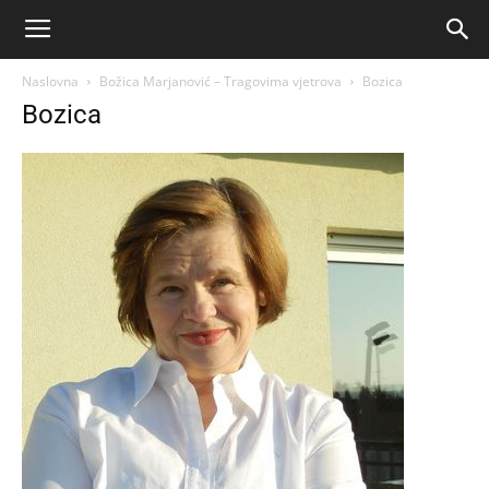
Naslovna
Božica Marjanović – Tragovima vjetrova
Bozica
Bozica