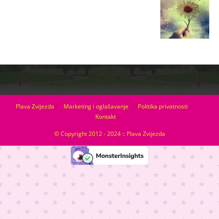
Plava Zvijezda
Marketing i oglašavanje
Politika privatnosti
Kontakt
© Copyright 2012 - 2024 :: Plava Zvijezda