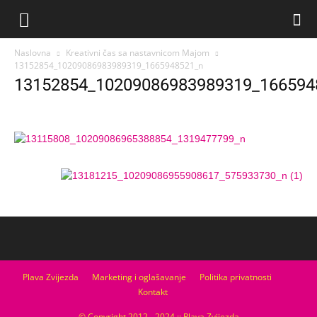
Naslovna
Kreativni čas sa nastavnicom Majom
13152854_10209086983989319_1665948521_n
13152854_10209086983989319_166594
Plava Zvijezda
Marketing i oglašavanje
Politika privatnosti
Kontakt
© Copyright 2012 - 2024 :: Plava Zvijezda