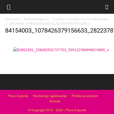
Naslovna
Marijana Bogavac – Trudnice i porodilje su srce naše države
84154003_1078426379156633_282237874571575296_n
84154003_1078426379156633_2822378
Plava Zvijezda
Marketing i oglašavanje
Politika privatnosti
Kontakt
© Copyright 2012 - 2024 :: Plava Zvijezda