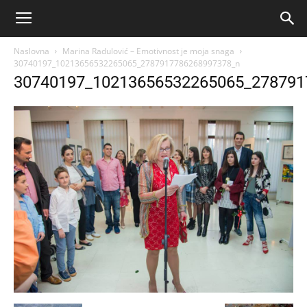
Naslovna
Marina Radulović – Emotivnost je moja snaga
30740197_10213656532265065_2787917786268997378_n
30740197_10213656532265065_278791