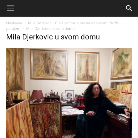
Naslovna
Mila Đerković – Cio život mi je bio da napravim izložbu i
putujem
Mila Djerkovic u svom domu
Mila Djerkovic u svom domu