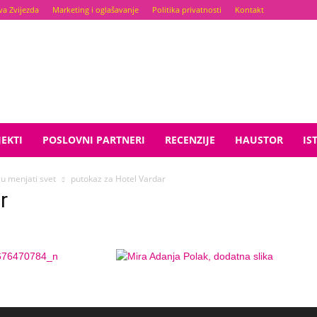
va Zvijezda
Marketing i oglašavanje
Politika privatnosti
Kontakt
EKTI
POSLOVNI PARTNERI
RECENZIJE
HAUSTOR
IS
u menjati svet
putokaz za Hotel Vardar
r