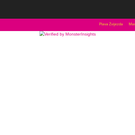
Plava Zvijezda
Mar