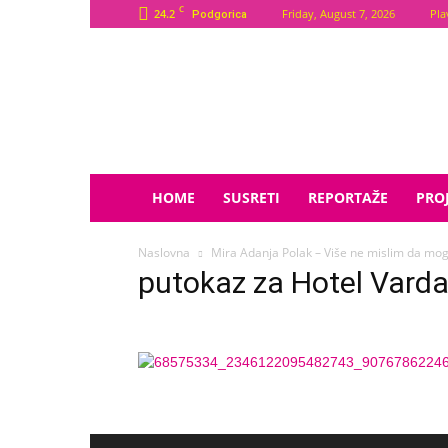
C
24.2
Friday, August 7, 2026
Pla
Podgorica
Plava
Zvijezda
HOME
SUSRETI
REPORTAŽE
PROJ
Naslovna
Mira Adanja Polak – Više ne mislim da mog
putokaz za Hotel Varda