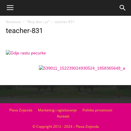
Naslovna
“Moji đaci i ja”
teacher-831
teacher-831
Plava Zvijezda
Marketing i oglašavanje
Politika privatnosti
Kontakt
© Copyright 2012 - 2024 :: Plava Zvijezda