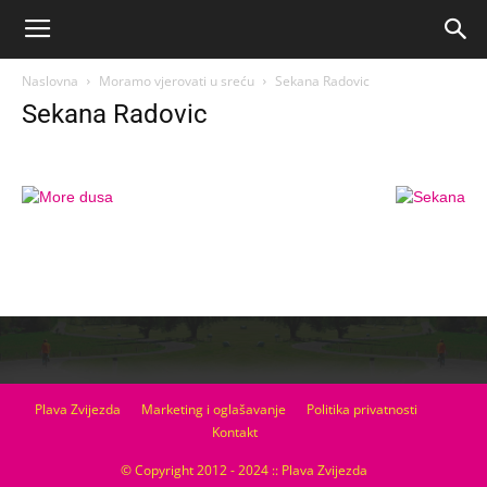
Naslovna
Moramo vjerovati u sreću
Sekana Radovic
Sekana Radovic
Plava Zvijezda
Marketing i oglašavanje
Politika privatnosti
Kontakt
© Copyright 2012 - 2024 :: Plava Zvijezda