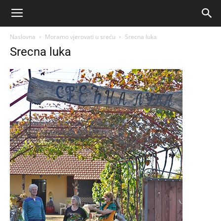
Naslovna
Moramo vjerovati u sreću
Srecna luka
Srecna luka