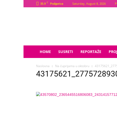
C
35.9
Saturday, August 8, 2026
P
Podgorica
Plava
Zvijezda
HOME
SUSRETI
REPORTAŽE
PROJ
Naslovna
Na ćuprijama u oktobru
43175621_277
43175621_277572893