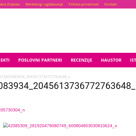
lava Zvijezda
Marketing i oglašavanje
Politika privatnosti
Kontakt
EKTI
POSLOVNI PARTNERI
RECENZIJE
HAUSTOR
IS
572893083934_2045613736772763648_n
083934_2045613736772763648_