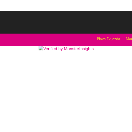
Plava Zvijezda
Mar