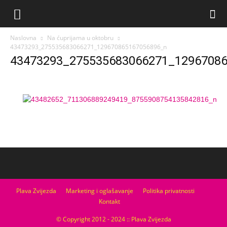
Naslovna
Na ćuprijama u oktobru
43473293_275535683066271_129670865167056896_n
43473293_275535683066271_1296708
Plava Zvijezda
Marketing i oglašavanje
Politika privatnosti
Kontakt
© Copyright 2012 - 2024 :: Plava Zvijezda