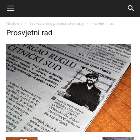
Naslovna
Neprestano u procesu stvaranja
Prosvjetni rad
Prosvjetni rad