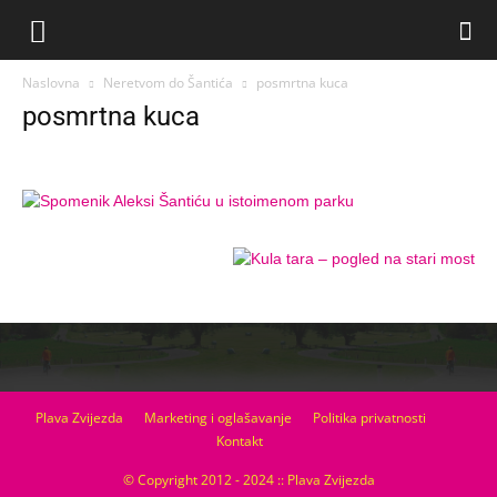
Naslovna
Neretvom do Šantića
posmrtna kuca
posmrtna kuca
Plava Zvijezda
Marketing i oglašavanje
Politika privatnosti
Kontakt
© Copyright 2012 - 2024 :: Plava Zvijezda